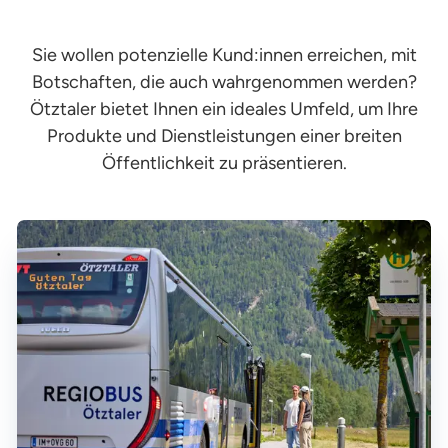
58 – Nachtskilauf Sölden
Sie wollen potenzielle Kund:innen erreichen, mit
60 – Skibus Sölden & Obergurgl
Botschaften, die auch wahrgenommen werden?
61 – Nachtskilauf Obergurgl
Ötztaler bietet Ihnen ein ideales Umfeld, um Ihre
Produkte und Dienstleistungen einer breiten
62 – Nachtskilauf Hochgurgl
Öffentlichkeit zu präsentieren.
Shuttle Innerwald
Shuttle Außerwald
Fahrpläne Sommer
54B – Wanderbus Windach
70 – Gletscher Sölden
335 – Timmelsjoch-Moos (IT)