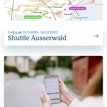
58 – Nachtskilauf Sölden
60 – Skibus Sölden & Obergurgl
61 – Nachtskilauf Obergurgl
Gültig ab 13.11.2025 - 04.12.2025
62 – Nachtskilauf Hochgurgl
Shuttle Ausserwald
Shuttle Innerwald
Shuttle Außerwald
Fahrpläne Sommer
54B – Wanderbus Windach
70 – Gletscher Sölden
335 – Timmelsjoch-Moos (IT)