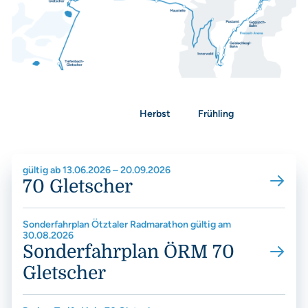
58 – Nachtskilauf Sölden
60 – Skibus Sölden & Obergurgl
61 – Nachtskilauf Obergurgl
62 – Nachtskilauf Hochgurgl
Sommer
Herbst
Frühling
Shuttle Innerwald
Shuttle Außerwald
Fahrpläne Sommer
gültig ab 13.06.2026 – 20.09.2026
54B – Wanderbus Windach
70 Gletscher
70 – Gletscher Sölden
Sonderfahrplan Ötztaler Radmarathon gültig am
335 – Timmelsjoch-Moos (IT)
30.08.2026
Sonderfahrplan ÖRM 70
Gletscher