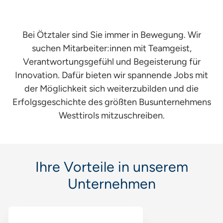
5
6
Bei Ötztaler sind Sie immer in Bewegung. Wir
suchen Mitarbeiter:innen mit Teamgeist,
6
Verantwortungsgefühl und Begeisterung für
6
Innovation. Dafür bieten wir spannende Jobs mit
S
der Möglichkeit sich weiterzubilden und die
Erfolgsgeschichte des größten Busunternehmens
S
Westtirols mitzuschreiben.
F
7
Ihre Vorteile in unserem
3
Unternehmen