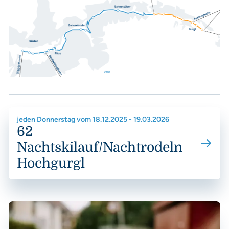
58 – Nachtskilauf Sölden
60 – Skibus Sölden & Obergurgl
61 – Nachtskilauf Obergurgl
62 – Nachtskilauf Hochgurgl
Shuttle Innerwald
Shuttle Außerwald
jeden Donnerstag vom 18.12.2025 - 19.03.2026
Fahrpläne Sommer
62
54B – Wanderbus Windach
Nachtskilauf/Nachtrodeln
70 – Gletscher Sölden
Hochgurgl
335 – Timmelsjoch-Moos (IT)